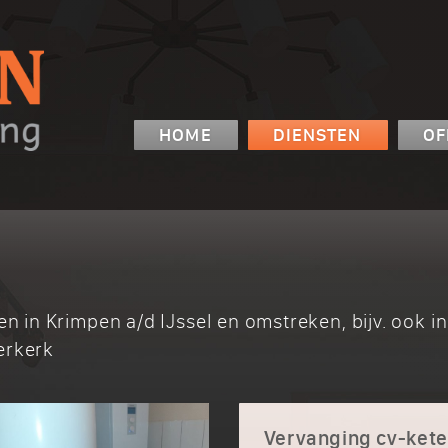
HOME
DIENSTEN
OF
en in Krimpen a/d IJssel en omstreken, bijv. ook 
erkerk
Vervanging cv-kete