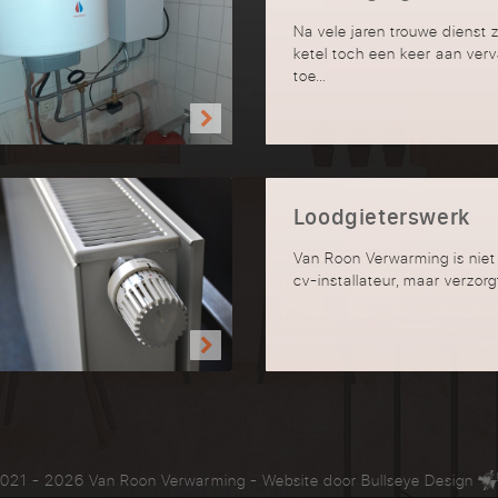
Na vele jaren trouwe dienst 
ketel toch een keer aan ver
toe…
Loodgieterswerk
Van Roon Verwarming is niet
cv-installateur, maar verzor
021 - 2026 Van Roon Verwarming
- Website door
Bullseye Design