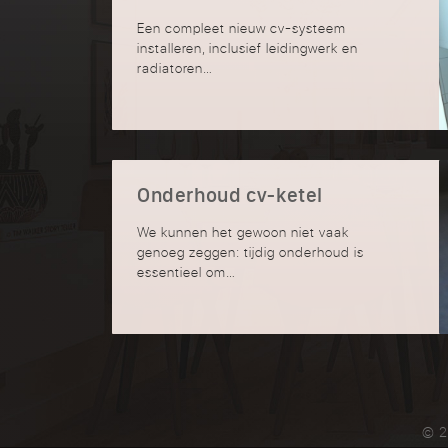
Een compleet nieuw cv-systeem
installeren, inclusief leidingwerk en
radiatoren…
Onderhoud cv-ketel
We kunnen het gewoon niet vaak
genoeg zeggen: tijdig onderhoud is
essentieel om…
© 2