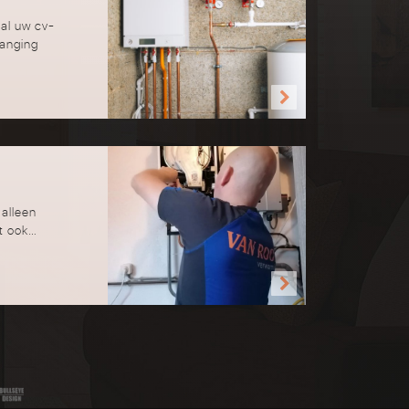
zal uw cv-
vanging
 alleen
gt ook…