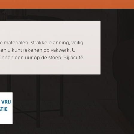
e materialen, strakke planning, veilig
 en u kunt rekenen op vakwerk. U
binnen een uur op de stoep. Bij acute