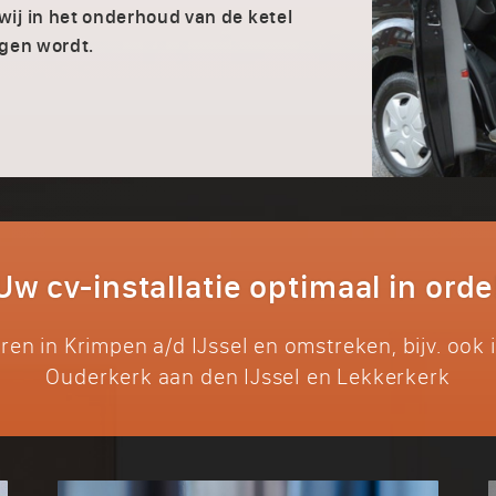
ij in het onderhoud van de ketel
ngen wordt.
Uw cv-installatie optimaal in orde
eren in Krimpen a/d IJssel en omstreken, bijv. ook
Ouderkerk aan den IJssel en Lekkerkerk