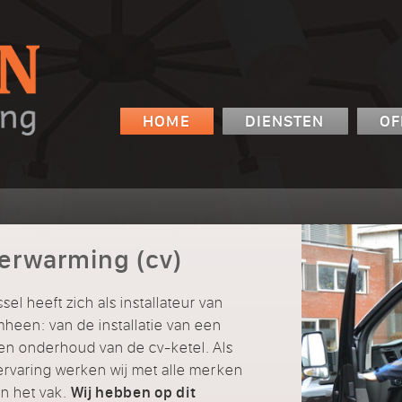
HOME
DIENSTEN
OF
 verwarming (cv)
l heeft zich als installateur van
mheen: van de installatie van een
 en onderhoud van de cv-ketel. Als
n ervaring werken wij met alle merken
n het vak.
Wij hebben op dit