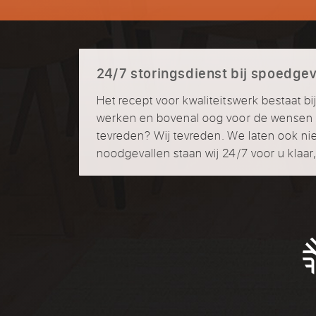
24/7 storingsdienst bij spoedgev
Het recept voor kwaliteitswerk bestaat bi
werken en bovenal oog voor de wensen v
tevreden? Wij tevreden. We laten ook nie
noodgevallen staan wij 24/7 voor u klaar