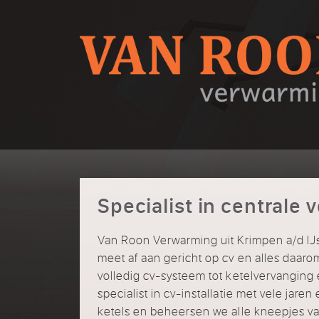
Specialist in centrale
Van Roon Verwarming uit Krimpen a/d IJsse
meet af aan gericht op cv en alles daaro
volledig cv-systeem tot ketelvervanging
specialist in cv-installatie met vele jare
ketels en beheersen we alle kneepjes va